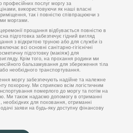
р професійних послуг моргу за
інами, використовуючи як наші власні
приміщення, так і повністю співпрацюючи з
ми моргами.
церемонії прощання відбувається повністю в
сна підготовка забезпечує гідний вигляд
ання з відкритою труною або для служби із
ключає всі основні санітарно-гігієнічні
осметичну підготовку (макіяж) для
вигляду. Крім того, на прохання родини ми
есійного бальзамування для збереження тіла
або необхідного транспортування.
ення моргу забезпечують надійне та належне
ту похорону. Ми сприяємо всім логістичним
нспортування померлого до моргу та потім на
ію. Ми також надаємо допомогу в отриманні
в, необхідних для поховання, отриманні
подачі заяви на будь-яку доступну фінансову