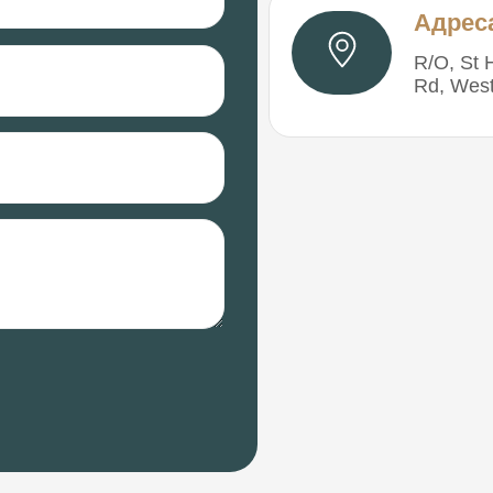
Адрес
R/O, St 
Rd, West