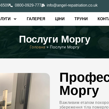
-6509
0800-0929-777
info@angel-repatriation.co.uk
ЛУГИ
ГАЛЕРЕЯ
ЦІНИ
ТРУНИ
КОНТ
Послуги Моргу
Головна
»
Послуги Моргу
Профес
Моргу
Важливим етапом похорон
збереження тіла померлог