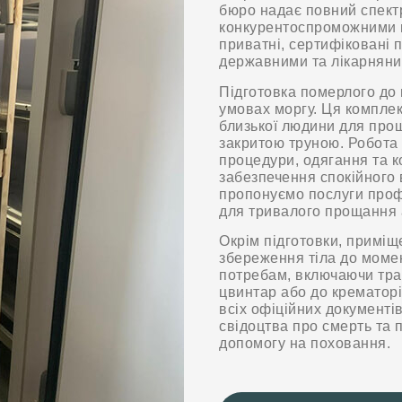
бюро надає повний спект
конкурентоспроможними ц
приватні, сертифіковані 
державними та лікарняни
Підготовка померлого до 
умовах моргу. Ця комплек
близької людини для прощ
закритою труною. Робота в
процедури, одягання та к
забезпечення спокійного 
пропонуємо послуги проф
для тривалого прощання 
Окрім підготовки, приміщ
збереження тіла до момен
потребам, включаючи тра
цвинтар або до крематор
всіх офіційних документі
свідоцтва про смерть та 
допомогу на поховання.