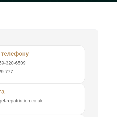
и
 телефону
59-320-6509
29-777
та
el-repatriation.co.uk