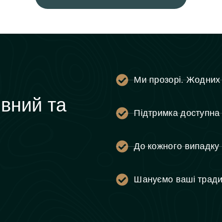
Ми прозорі. Жодних
вний та
Підтримка доступна 
До кожного випадку 
Шануємо ваші традиц