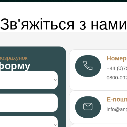
Зв'яжіться з нам
розрахунок
Номер
 форму
+44 (0)7
0800-09
Е-пош
info@ang