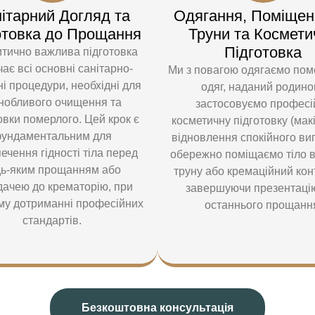
ітарний Догляд та
Одягання, Поміщен
отовка до Прощання
Труни та Космети
Підготовка
итично важлива підготовка
ає всі основні санітарно-
Ми з повагою одягаємо пом
чні процедури, необхідні для
одяг, наданий родино
нобливого очищення та
застосовуємо професі
овки померлого. Цей крок є
косметичну підготовку (мак
ундаментальним для
відновлення спокійного ви
ечення гідності тіла перед
обережно поміщаємо тіло 
дь-яким прощанням або
труну або кремаційний кон
дачею до крематорію, при
завершуючи презентаці
му дотриманні професійних
останнього прощанн
стандартів.
Безкоштовна консультація