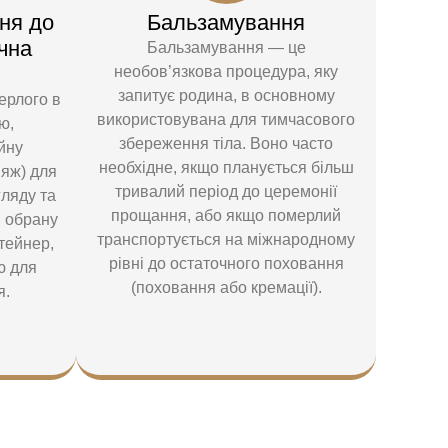
ня до
Бальзамування
чна
Бальзамування — це
необов’язкова процедура, яку
запитує родина, в основному
ерлого в
використовувана для тимчасового
ю,
збереження тіла. Воно часто
йну
необхідне, якщо планується більш
іяж) для
тривалий період до церемонії
гляду та
прощання, або якщо померлий
в обрану
транспортується на міжнародному
тейнер,
рівні до остаточного поховання
ю для
(поховання або кремації).
я.