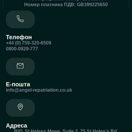
Номер платника ПДВ: GB399225650
Телефон
+44 (0) 759-320-6509
0800-0929-777
Е-пошта
info@angel-repatriation.co.uk
Адреса
R/O, St Helens Mews, Suite 2, 75 St Helen's Rd,