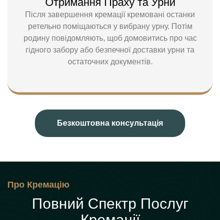
Отримання Праху та Урни
Після завершення кремації кремовані останки
ретельно поміщаються у вибрану урну. Потім
родину повідомляють, щоб домовитись про час
гідного забору або безпечної доставки урни та
остаточних документів.
Безкоштовна консультація
Про Кремацію
Повний Спектр Послуг
Кремації