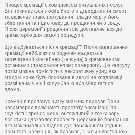
Процес кремації є комплексом ритуальних послуг.
Він починається з офіційного підтвердження смерті
та включає транспортування тіла до моргу, його
зберігання та підготовку до прощання чи огляду.
Після церемонії прощання тіло доставляється до
крематорію для самої процедури.
Що відбувається після кремації? Після завершення
кремації найближчим родичам надається
запечатаний контейнер (капсула) з кремованими
останками (прахом/попелом) померлого. Цю капсулу
потім можна помістити в декоративну урну, яка
згодом може бути похована в землі на кладовищі,
розміщена в ніші колумбарію або зберігатися
вдома.
Кремація пропонує низку значних переваг. Вони
насамперед включають простоту організації та
гнучкість: процес менш обтяжливий з точки зору
логістики і дозволяє провести церемонію прощання,
яка максимально відповідає побажанням родини.
Крім того, кремація, як правило, є більш доступною