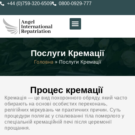
+44 (0)759-320-6509
0800-0929-777
Послуги Кремації
Головна
»
Послуги Кремації
Процес кремації
Кремація — це вид похоронного обряду, який часто
обирають на основі особистих переконань,
релігійних міркувань чи практичних причин. Суть
процедури полягає у спалюванні тіла померлого у
спеціальній кремаційній печі після церемонії
прощання.