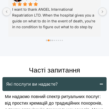
I want to thank ANGEL International
Repatriation LTD. When the hospital gives you a 
guide on what to do in the event of death, you're 
in no condition to figure out what to do step by 
step. Only thanks to your company can I relax 
and trust you with all the paperwork and phone 
calls. We learned of the death certificate very 
quickly, while they kept telling me to wait every 
day. I'm also pleased with your service, including 
home delivery of ashes. All your services are 
top-notch. Thank you again for your work!
Часті запитання
Які послуги ви надаєте?
Ми надаємо повний спектр ритуальних послуг:
від простих кремацій до традиційних похоронів,