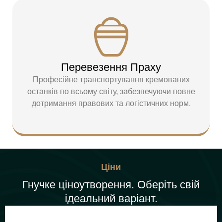
Перевезення Праху
Професійне транспортування кремованих
останків по всьому світу, забезпечуючи повне
дотримання правових та логістичних норм.
Ціни
Гнучке ціноутворення. Оберіть свій
ідеальний варіант.