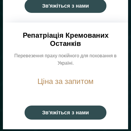
Зв'яжіться з нами
Репатріація Кремованих
Останків
Перевезення праху покійного для поховання в
Україні.
Ціна за запитом
Зв'яжіться з нами