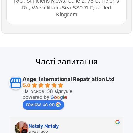
R/O, St Helens Mews, Suite 2, 75 St Helen's
Rd, Westcliff-on-Sea SS0 7LF, United
Kingdom
Часті запитання
Angel International Repatriation Ltd
5.0
На основі 58 відгуків
powered by
G
o
o
g
l
e
review us on
Nataly Nataly
a year ago