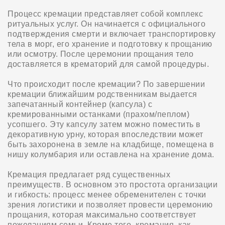
Процесс кремации представляет собой комплекс
ритуальных услуг. Он начинается с официального
подтверждения смерти и включает транспортировку
тела в морг, его хранение и подготовку к прощанию
или осмотру. После церемонии прощания тело
доставляется в крематорий для самой процедуры.
Что происходит после кремации? По завершении
кремации ближайшим родственникам выдается
запечатанный контейнер (капсула) с
кремированными останками (прахом/пеплом)
усопшего. Эту капсулу затем можно поместить в
декоративную урну, которая впоследствии может
быть захоронена в земле на кладбище, помещена в
нишу колумбария или оставлена на хранение дома.
Кремация предлагает ряд существенных
преимуществ. В основном это простота организации
и гибкость: процесс менее обременителен с точки
зрения логистики и позволяет провести церемонию
прощания, которая максимально соответствует
пожеланиям семьи. Кроме того, кремация, как