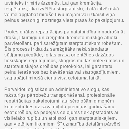
tuvinieks ir miris ārzemēs. Lai gan kremācija,
iespējams, tika izvēlēta starptautiski, dziļā cilvēciskā
vēlme apglabāt mirušo tuvu mājām vai izkaisīt viņa
pelnus personīgi nozīmīgā vietā prasa šo pakalpojumu.
Profesionālas repatriācijas pamatatbildība ir nodrošināt
drošu, likumīgu un cieņpilnu kremēto mirstīgo atlieku
pārvietošanu pāri sarežģītām starptautiskām robežām.
Šis process ir daudz sarežģītāks nekā standarta
sūtījumu piegāde, jo tas prasa orientēties dažādos
tiesiskajos regulējumos, stingros muitas noteikumos un
starptautiskajos drošības protokolos, lai garantētu
pelnu ierašanos bez kavēšanās vai starpgadījumiem,
saglabājot mirušā cieņu visa ceļojuma laikā.
Pārvaldot loģistikas un administratīvo slogu, kas
raksturīgs pārrobežu transportēšanai, profesionālie
repatriācijas pakalpojumi ļauj sērojošām ģimenēm
koncentrēties uz sava mīļotā piemiņas godināšanu,
esot drošībā, ka pēdējais ceļojums tiek apstrādāts ar
vislielāko rūpību un atbilstoši gan starptautiskajiem,
gan vietējiem likumiem. Šī uzmanība detaļām pārvērš