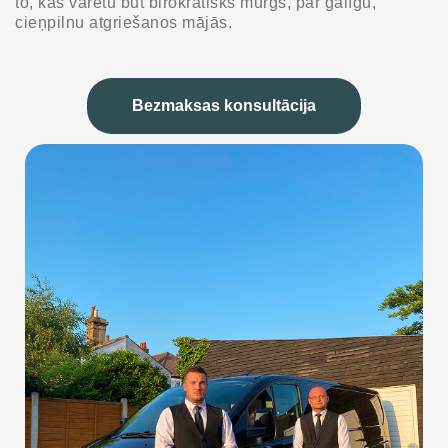
to, kas varētu būt birokrātisks murgs, par galīgu,
cieņpilnu atgriešanos mājās.
Bezmaksas konsultācija