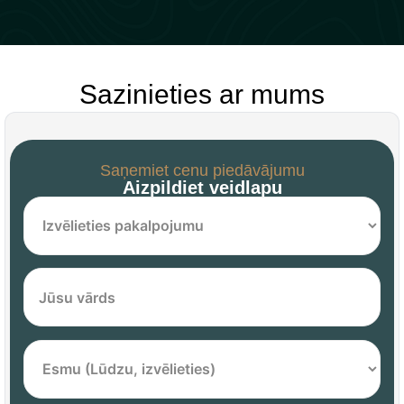
Sazinieties ar mums
Saņemiet cenu piedāvājumu
Aizpildiet veidlapu