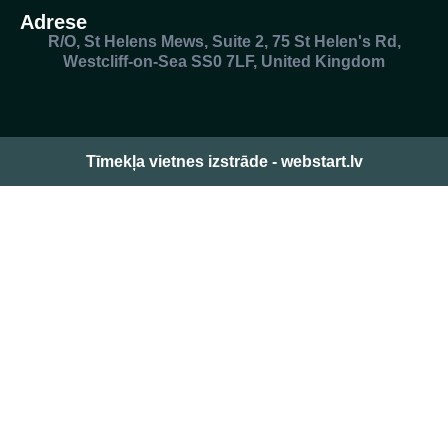
Adrese
R/O, St Helens Mews, Suite 2, 75 St Helen's Rd,
Westcliff-on-Sea SS0 7LF, United Kingdom
Tīmekļa vietnes izstrāde - webstart.lv