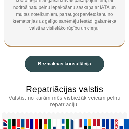
koordinējam ar gaisa kravas pakalpojumiem, lai
nodrošinātu pelnu iepakošanu saskaņā ar IATA un
muitas noteikumiem, pārraugot pārvietošanu no
krematorijas uz galīgo saņēmēju iestādi galamērķa
valstī ar vislielāko rūpību un cieņu.
Bezmaksas konsultācija
Repatriācijas valstis
Valstis, no kurām mēs visbiežāk veicam pelnu
repatriāciju