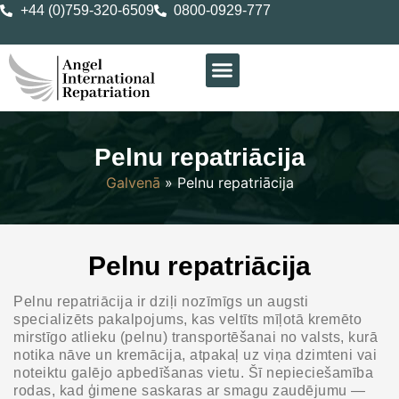
+44 (0)759-320-6509
0800-0929-777
Pelnu repatriācija
Galvenā
»
Pelnu repatriācija
Pelnu repatriācija
Pelnu repatriācija ir dziļi nozīmīgs un augsti
specializēts pakalpojums, kas veltīts mīļotā kremēto
mirstīgo atlieku (pelnu) transportēšanai no valsts, kurā
notika nāve un kremācija, atpakaļ uz viņa dzimteni vai
noteiktu galējo apbedīšanas vietu. Šī nepieciešamība
rodas, kad ģimene saskaras ar smagu zaudējumu —