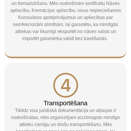
un formalizēšanu. Mēs nodrošinām sertificētu Nāves
apliecību, Kremācijas apliecību, visus nepieciešamos
Konsulāros apstiprinājumus un apliecības par
neinfekciozām slimībām, lai garantētu, ka mirstīgās
atliekas var likumīgi eksportēt no nāves valsts un
importēt galamērķa valstī bez kavēšanās.
Transportēšana
Tiklīdz visa juridiskā dokumentācija un atļaujas ir
nodrošinātas, mēs organizējam aizzīmogoto mirstīgo
atlieku cienīgu un drošu transportēšanu. Mēs