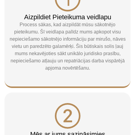
Aizpildiet Pieteikuma veidlapu
Process sākas, kad aizpildāt mūsu sākotnējo
pieteikumu. Šī veidlapa palīdz mums apkopot visu
nepieciešamo sākotnējo informāciju par mirušo, nāves
vietu un paredzēto galamērķi. Šis būtiskais solis ļauj
mums nekavējoties sākt unikālo juridisko prasību,
nepieciešamo atļauju un repatriācijas darba vispārējā
apjoma novērtēšanu.
Mēs ar jums sazināsimies