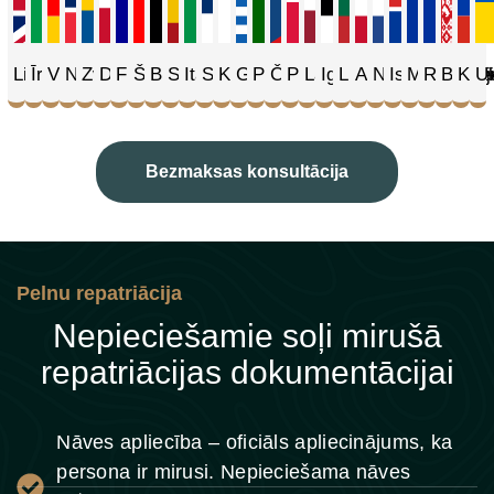
Lielbritānija
Īrija
Vācija
Norvēģija
Zviedrija
Dānija
Francija
Šveice
Beļģija
Spānija
Itālija
Somija
Kipra
Grieķija
Portugāle
Čehija
Polija
Latvija
Igaunija
Lietuva
Austrija
Nīderlande
Islande
Moldova
Rumānij
Baltkri
Krie
Uk
Bezmaksas konsultācija
Pelnu repatriācija
Nepieciešamie soļi mirušā
repatriācijas dokumentācijai
Nāves apliecība – oficiāls apliecinājums, ka
persona ir mirusi. Nepieciešama nāves