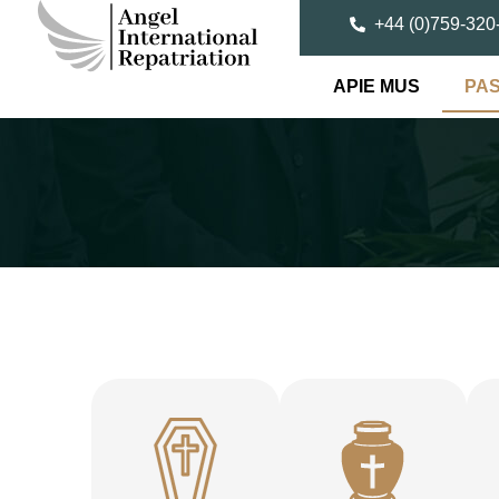
+44 (0)759-320
APIE MUS
PA