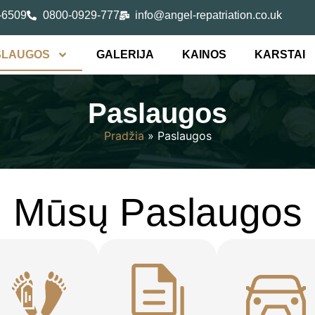
-6509
0800-0929-777
info@angel-repatriation.co.uk
SLAUGOS
GALERIJA
KAINOS
KARSTAI
Paslaugos
Pradžia
»
Paslaugos
Mūsų Paslaugos