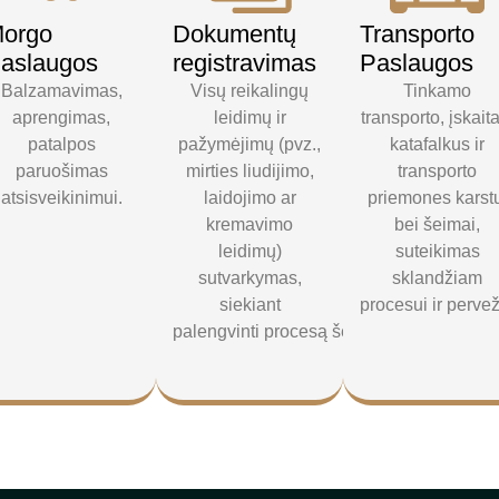
orgo
Dokumentų
Transporto
aslaugos
registravimas
Paslaugos
Balzamavimas,
Visų reikalingų
Tinkamo
aprengimas,
leidimų ir
transporto, įskait
patalpos
pažymėjimų (pvz.,
katafalkus ir
paruošimas
mirties liudijimo,
transporto
atsisveikinimui.
laidojimo ar
priemones karst
kremavimo
bei šeimai,
leidimų)
suteikimas
sutvarkymas,
sklandžiam
siekiant
procesui ir perve
palengvinti procesą šeimai.