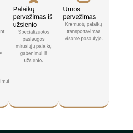
Palaikų
Urnos
pervežimas iš
pervežimas
užsienio
Kremuotų palaikų
ant
transportavimas
Specializuotos
visame pasaulyje.
paslaugos
mirusiųjų palaikų
ui
gabenimui iš
užsienio.
žimui.