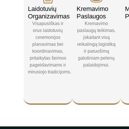
Laidotuvių
Kremavimo
M
Organizavimas
Paslaugos
P
Visapusiškas ir
Kremavimo
orus laidotuvių
paslaugų teikimas,
ceremonijos
įskaitant visą
planavimas bei
reikalingą logistiką
koordinavimas,
ir paruošimą
pritaikytas šeimos
galutiniam pelenų
pageidavimams ir
palaidojimui.
mirusiojo tradicijoms.